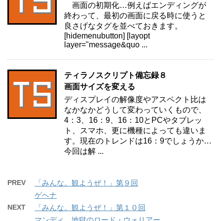
画面の初期化…例えばエンディングが
終わって、最初の画面に戻る時に使うと
良さげなタグを並べておきます。
[hidemenubutton] [layopt
layer="message&quo ...
ティラノスクリプト備忘録８
画面サイズを変える
ディスプレイの解像度やアスペクト比は
なかなかどうして変わっていくもので、
4：3、16：9、16：10とPCやタブレッ
ト、スマホ、更に機種によっても違いま
す。現在のトレンドは16：9でしょうか…
今回は解 ...
PREV
「みんな。観ようぜ！」第９回
ゲヘナ
NEXT
「みんな。観ようぜ！」第１０回
マンディ 地獄のロード・ウォリアー