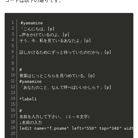
コードは以下の通りです。
#yamamine

「こんにちは。[p]

…声をかけているのよ。[p]

そう。今、私を見ているあなたよ」[p]

話しかけるためにずっと待っていたのだから」[p]

#

青葉はじっとこちらを見つめている。[p]

#yamamine

「あなたのこと、なんて呼べばいいかしら？」[p]

*label1

#

名前を入力して下さい。（１～６文字）

;名前の入力

[edit name="f.pname" left="550" top="340" width=