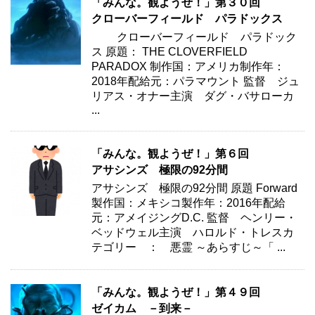
「みんな。観ようぜ！」第３０回
クローバーフィールド パラドックス
クローバーフィールド パラドック
ス 原題： THE CLOVERFIELD
PARADOX 制作国：アメリカ制作年：
2018年配給元：パラマウント 監督 ジュ
リアス・オナー主演 ダグ・バサローカ
...
「みんな。観ようぜ！」第６回
アサシンズ 極限の92分間
アサシンズ 極限の92分間 原題 Forward
製作国：メキシコ製作年：2016年配給
元：アメイジングD.C. 監督 ヘンリー・
ベッドウェル主演 ハロルド・トレスカ
テゴリー ： 悪霊 ～あらすじ～「 ...
「みんな。観ようぜ！」第４９回
ゼイカム －到来－