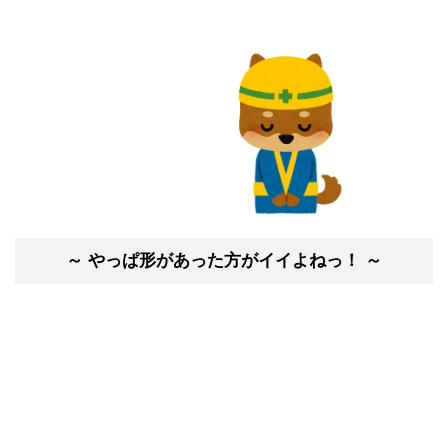
～ やっぱ形があった方がイイよねっ！ ～