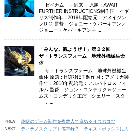
ゼイカム －到来－ 原題：AWAIT
FURTHER INSTRUCTIONS制作国：イギ
リス制作年：2018年配給元：アメイジン
グD.C. 監督 ジョニー・ケバーキアン／
ジョニー・ケバーキアン主 ...
「みんな。観ようぜ！」第２２回
ザ・トランスフォーム 地球外機械生命
体
ザ・トランスフォーム 地球外機械生
命体 原題：HORNET 製作国：アメリカ製
作年：2018年配給元：アルバトロスフィ
ルム 監督 ジョン・コンデリク＆ジェー
ムズ・コンデリク主演 シェリー・スタ
ーリ ...
PREV
趣味のゲーム制作を複数人で進める４つのコツ
NEXT
ティラノスクリプト備忘録６ テキストボックスに入