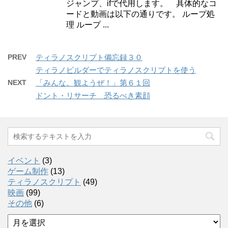
ジャンプ、ifで代用します。 具体的なコ
ードと動画は以下の通りです。 ループ処
理 ループ ...
PREV
ティラノスクリプト備忘録３０
ティラノビルダーでティラノスクリプトを使う
NEXT
「みんな。観ようぜ！」第６１回
ドント・リサーチ 恐るべき素顔
イベント
(3)
ゲーム制作
(13)
ティラノスクリプト
(49)
映画
(99)
その他
(6)
ア