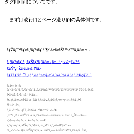
タグ[l][r][p]についてです。
まずは改行[r]とページ送り[p]の具体例です。