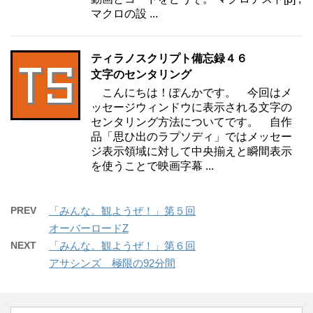
マクロの設 ...
ティラノスクリプト備忘録４６
文字のセンタリング
こんにちは！ぽんかです。 今回はメ
ッセージウィンドウに表示される文字の
センタリング方法についてです。 自作
品「思ひ出のラプソディ」ではメッセー
ジ表示領域に対して中央揃えと瞬間表示
を使うことで映画字幕 ...
PREV
「みんな。観ようぜ！」第５回
オーバーロードZ
NEXT
「みんな。観ようぜ！」第６回
アサシンズ 極限の92分間