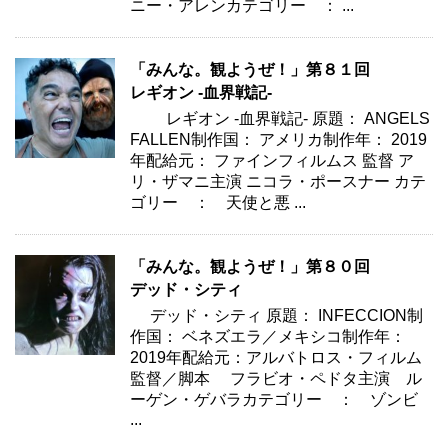
ニー・アレンカテゴリー ： ...
「みんな。観ようぜ！」第８１回
レギオン -血界戦記-
レギオン -血界戦記- 原題： ANGELS
FALLEN制作国： アメリカ制作年： 2019
年配給元： ファインフィルムス 監督 ア
リ・ザマニ主演 ニコラ・ポースナー カテ
ゴリー ： 天使と悪 ...
「みんな。観ようぜ！」第８０回
デッド・シティ
デッド・シティ 原題： INFECCION制
作国： ベネズエラ／メキシコ制作年：
2019年配給元：アルバトロス・フィルム
監督／脚本 フラビオ・ペドタ主演 ル
ーゲン・ゲバラカテゴリー ： ゾンビ
...