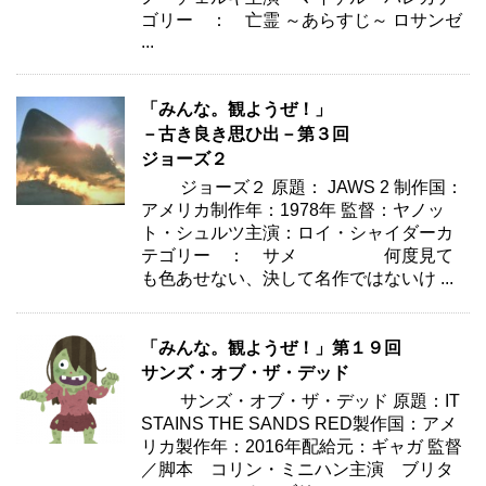
ゴリー ： 亡霊 ～あらすじ～ ロサンゼ
...
「みんな。観ようぜ！」
－古き良き思ひ出－第３回
ジョーズ２
ジョーズ２ 原題： JAWS 2 制作国：
アメリカ制作年：1978年 監督：ヤノッ
ト・シュルツ主演：ロイ・シャイダーカ
テゴリー ： サメ 何度見て
も色あせない、決して名作ではないけ ...
「みんな。観ようぜ！」第１９回
サンズ・オブ・ザ・デッド
サンズ・オブ・ザ・デッド 原題：IT
STAINS THE SANDS RED製作国：アメ
リカ製作年：2016年配給元：ギャガ 監督
／脚本 コリン・ミニハン主演 ブリタ