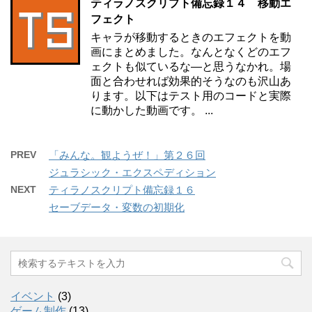
ティラノスクリプト備忘録１４ 移動エ
フェクト
キャラが移動するときのエフェクトを動
画にまとめました。なんとなくどのエフ
ェクトも似ているな―と思うなかれ。場
面と合わせれば効果的そうなのも沢山あ
ります。以下はテスト用のコードと実際
に動かした動画です。 ...
PREV
「みんな。観ようぜ！」第２６回
ジュラシック・エクスペディション
NEXT
ティラノスクリプト備忘録１６
セーブデータ・変数の初期化
イベント
(3)
ゲーム制作
(13)