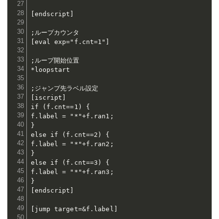
[endscript]

;ループカウンタ

[eval exp="f.cnt=1"]

;ループ開始位置

*loopstart

;ジャンプ先ラベル設定

[iscript]

if (f.cnt==1) {

f.label = "*"+f.ran1;

}

else if (f.cnt==2) {

f.label = "*"+f.ran2;

}

else if (f.cnt==3) {

f.label = "*"+f.ran3;

}

[endscript]

[jump target=&f.label]
