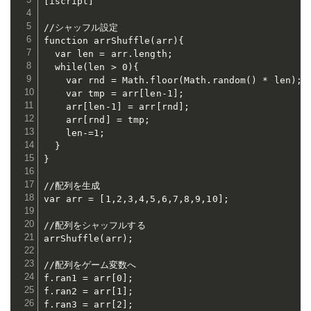
[iscript]

//シャッフル設定

function arrShuffle(arr){

  var len = arr.length;

  while(len > 0){

    var rnd = Math.floor(Math.random() * len);

    var tmp = arr[len-1];

    arr[len-1] = arr[rnd];

    arr[rnd] = tmp;

    len-=1;

  }

}

//配列を生成

var arr = [1,2,3,4,5,6,7,8,9,10];

//配列をシャッフルする

arrShuffle(arr);

//配列をゲーム変数へ

f.ran1 = arr[0];

f.ran2 = arr[1];

f.ran3 = arr[2];
