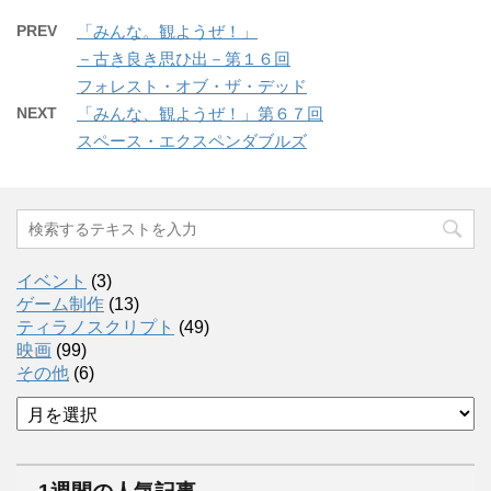
PREV
「みんな。観ようぜ！」
－古き良き思ひ出－第１６回
フォレスト・オブ・ザ・デッド
NEXT
「みんな、観ようぜ！」第６７回
スペース・エクスペンダブルズ
イベント
(3)
ゲーム制作
(13)
ティラノスクリプト
(49)
映画
(99)
その他
(6)
ア
ー
カ
イ