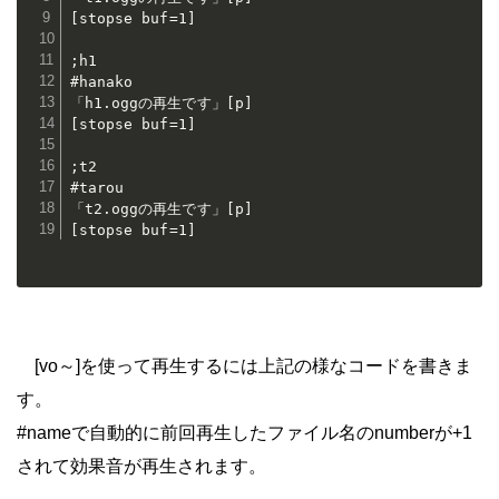
[stopse buf=1]

;h1

#hanako

「h1.oggの再生です」[p]

[stopse buf=1]

;t2

#tarou

「t2.oggの再生です」[p]

[vo～]を使って再生するには上記の様なコードを書きま
す。
#nameで自動的に前回再生したファイル名のnumberが+1
されて効果音が再生されます。