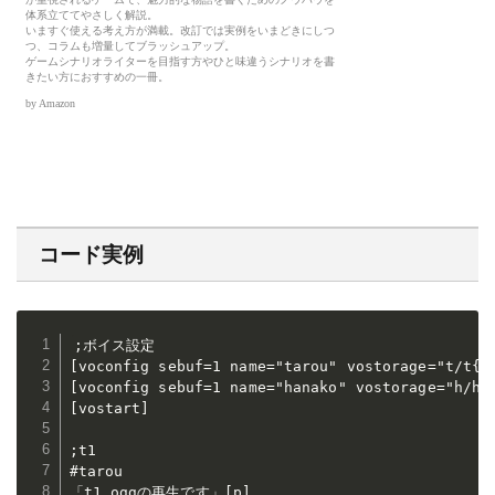
コード実例
;ボイス設定

[voconfig sebuf=1 name="tarou" vostorage="t/t{nu
[voconfig sebuf=1 name="hanako" vostorage="h/h{n
[vostart]

;t1

#tarou

「t1.oggの再生です」[p]
