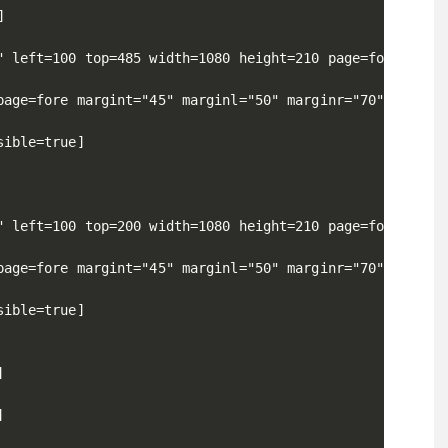


" left=100 top=485 width=1080 height=210 page=fore visib
page=fore margint="45" marginl="50" marginr="70" marginb
ible=true]

" left=100 top=200 width=1080 height=210 page=fore visib
page=fore margint="45" marginl="50" marginr="70" marginb
ible=true]




