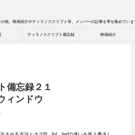
介の他、映画紹介やティラノスクリプト等、メンバーの記事を寄せ集めていま
覧
ティラノスクリプト備忘録
映画紹介
ト備忘録２１
ウィンドウ
日
る方法とタグ[l]、[p]、[er]の違いを覚え書きし