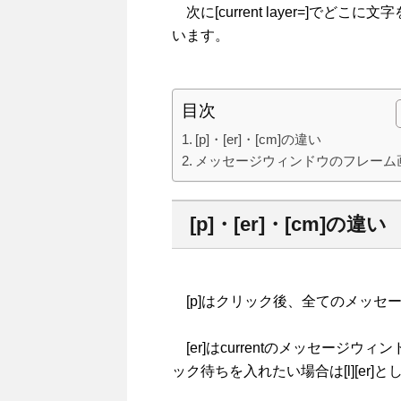
次に[current layer=]で
います。
目次
[p]・[er]・[cm]の違い
メッセージウィンドウのフレーム
[p]・[er]・[cm]の違い
[p]はクリック後、全てのメッセ
[er]はcurrentのメッセージ
ック待ちを入れたい場合は[l][er]と