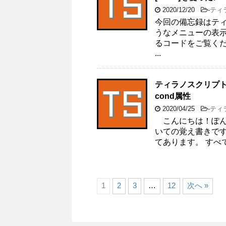
2020/12/20
-
ティ
今回の備忘録はティ
うなメニューの表
るコードをご覧くだ
...
ティラノスクリプ
cond属性
2020/04/25
-
ティ
こんにちは！ぽんか
いての覚え書きで
てあります。 すべて
1
2
3
…
12
次へ »