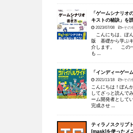
「ゲームシナリオの
キストの秘訣」を
2023/07/08
-
その
こんにちは、ぽん
版 基礎から学ぶ
介します。 この
も ...
「インディーゲー
2021/11/18
-
その
こんにちは！ぽん
してざっと読んで
ーム開発者として
完成させ ...
ティラノスクリプ
[mask]を使った