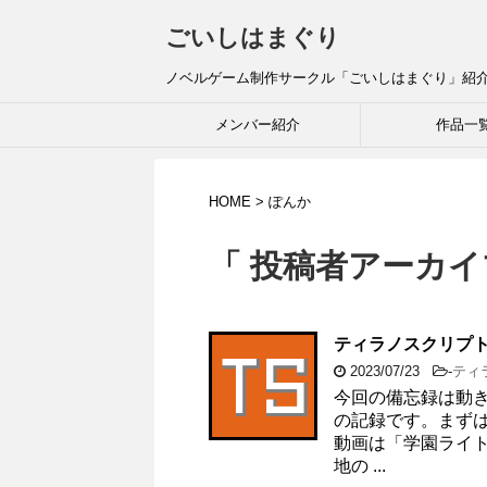
ごいしはまぐり
ノベルゲーム制作サークル「ごいしはまぐり」紹
メンバー紹介
作品一
HOME
>
ぽんか
「 投稿者アーカイ
ティラノスクリプト
2023/07/23
-
ティ
今回の備忘録は動
の記録です。まず
動画は「学園ライト
地の ...