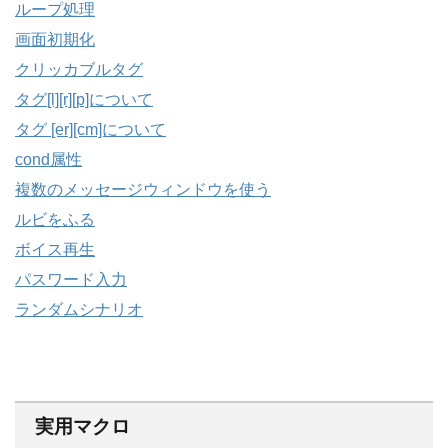
ループ処理
画面初期化
クリッカブルタグ
タグ[l][r][p]について
タグ [er][cm]について
cond属性
複数のメッセージウィンドウを使う
ルビをふる
ボイス再生
パスワード入力
ランダムシナリオ
実用マクロ