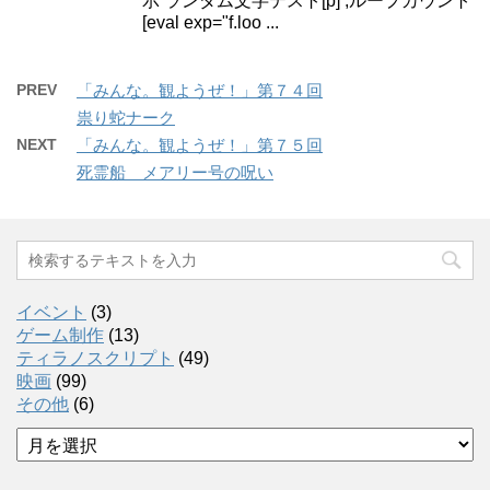
示 ランダム文字テスト[p] ;ループカウント
[eval exp="f.loo ...
PREV
「みんな。観ようぜ！」第７４回
祟り蛇ナーク
NEXT
「みんな。観ようぜ！」第７５回
死霊船 メアリー号の呪い
イベント
(3)
ゲーム制作
(13)
ティラノスクリプト
(49)
映画
(99)
その他
(6)
ア
ー
カ