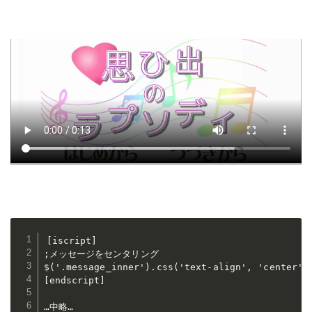
[iscript]

;メッセージをセンタリング

$('.message_inner').css('text-align', 'center');
[endscript]

…中略…
