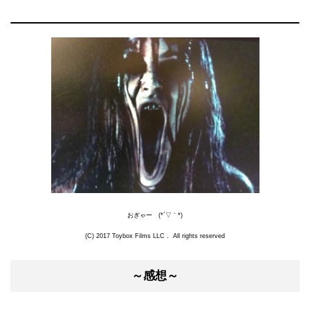
おぎゃー (*´▽｀*)
(C) 2017 Toybox Films LLC． All rights reserved
～感想～