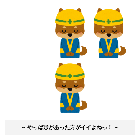
～ やっぱ形があった方がイイよねっ！ ～