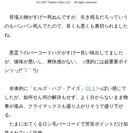
(C) 2017 Toybox Films LLC． All rights reserved
登場人物がすげー死ぬんですが、生き残るだろっていう
のもバンバン死んでたので、良くも悪くも裏切られました
ね。
悪霊？のバーコードハゲがすげー良い味出してました
が、後味が悪いし、爽快感がない。（僕的には超重要ポイ
ンツっ(*´▽｀*)）
全体的に「ヒルズ・ハブ・アイズ」
(注１)
っぽい感じで
したが、如何せん何の解決もせず、よく分からないまま物
事が進み、クライマックスも盛り上がりそうで盛り下が
る。
たまに出てくるロン毛バーコードで苦笑ポイントだけ加
算されていく塩梅。