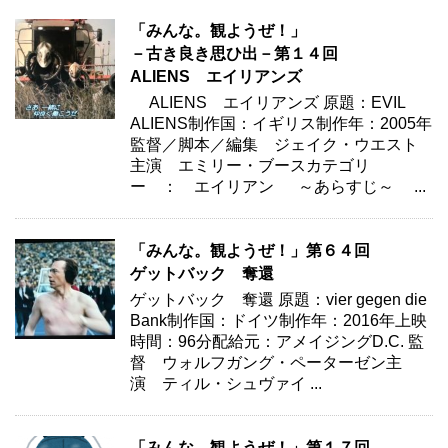
「みんな。観ようぜ！」
－古き良き思ひ出－第１４回
ALIENS エイリアンズ
ALIENS エイリアンズ 原題：EVIL
ALIENS制作国：イギリス制作年：2005年
監督／脚本／編集 ジェイク・ウエスト
主演 エミリー・ブースカテゴリ
ー ： エイリアン ～あらすじ～ ...
「みんな。観ようぜ！」第６４回
ゲットバック 奪還
ゲットバック 奪還 原題：vier gegen die
Bank制作国：ドイツ制作年：2016年上映
時間：96分配給元：アメイジングD.C. 監
督 ウォルフガング・ペーターゼン主
演 ティル・シュヴァイ ...
「みんな。観ようぜ！」第１７回