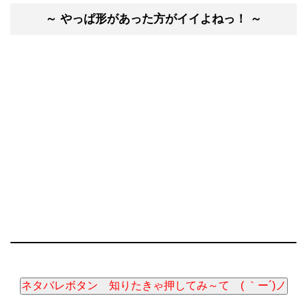
～ やっぱ形があった方がイイよねっ！ ～
ネタバレボタン 知りたきゃ押してみ～て ( ｀ー´)ノ