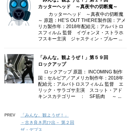
カッターヘッド ～真夜中の切断魔～
カッターヘッド ～真夜中の切断魔
～ 原題：HE’S OUT THERE製作国：アメ
リカ製作年：2018年配給元：アルバトロ
スフィルム 監督 イヴォンヌ・ストラホ
フスキー主演 ジャスティン・ブルー ...
「みんな。観ようぜ！」第５９回
ロックアップ
ロックアップ 原題： INCOMING 制作
国：セルビア／アメリカ制作年：2018年
配給元：アルバトロスフィルム 監督 エ
リック・サラゴサ主演 スコット・アド
キンスカテゴリー ： SF筋肉 ～ ...
PREV
「みんな。観ようぜ！」
－古き良き思ひ出－ 第２回
ザ・デプス