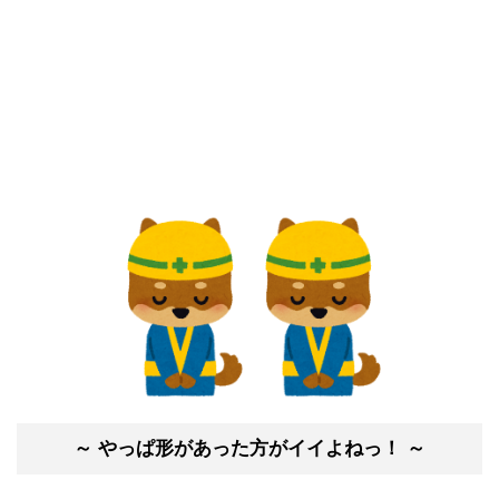
～ やっぱ形があった方がイイよねっ！ ～