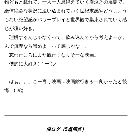
物どもと戯れて、一人一人息絶えていく漢泣きの展開で、
絶体絶命な状況に追い込まれていく世紀末感やどうしよう
もない絶望感がパワープレイと世界観で集束されていく感
じが凄い好き。
理解するんじゃなくって、飲み込んでから考えよーか。
んで無理なら諦めよーって感じかなー。
忘れたころにまた観たくなりそーな映画。
僕的に大好き( ｀ー´)ノ
はぁ。。。こー言う映画…映画館行きゃ―良かったと後
悔 ( ;∀;)
僕ログ（5点満点）