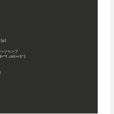
p]

dへジャンプ

="f.cnt==5"]


