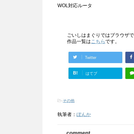
WOL対応ルータ
ごいしはまぐりではブラウザで
作品一覧は
こちら
です。
Twitter
B!
はてブ
-
その他
執筆者：
ぽんか
comment