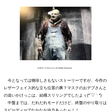
(C)2017 JJ FILLS LLC All Rights Reserved．
今となっては物珍しさもないストーリーですが、今作の
レザーフェイス的な立ち位置の豚？マスクのおデブさんと
の追いかけっこは、結構スリリングでしたよぅ(*´▽｀*)
中盤までは、だれだれモードだけど、終盤のやり取りは
スピーディーでなかなか迫力あったぉ！！