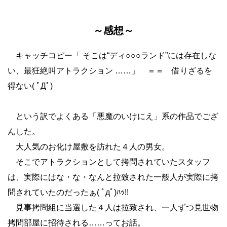
～感想～
キャッチコピー「 そこは“ディ○○○ランド”には存在しな
い、最狂絶叫アトラクション ……」 ＝＝ 借りざるを
得ない( ﾟДﾟ)
という訳でよくある「悪魔のいけにえ」系の作品でござ
んした。
大人気のお化け屋敷を訪れた４人の男女。
そこでアトラクションとして拷問されていたスタッフ
は、実際にはな・な・なんと拉致された一般人が実際に拷
問されていたのだったぁ( ﾟдﾟ)ﾊｯ!!
見事拷問組に当選した４人は拉致され、一人ずつ見世物
拷問部屋に招待される……ってお話。