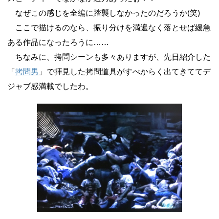
なぜこの感じを全編に踏襲しなかったのだろうか(笑)
ここで描けるのなら、振り分けを満遍なく落とせば緩急
ある作品になったろうに……
ちなみに、拷問シーンも多々ありますが、先日紹介した
「
拷問男
」で拝見した拷問道具がすべからく出てきててデ
ジャブ感満載でしたわ。