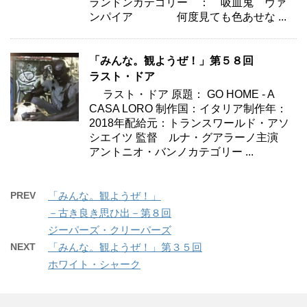
ランドンカテゴリー ： 吸血鬼 ヴァ
ンパイア 何度見ても色あせな ...
「みんな。観ようぜ！」第５８回
ラスト・ドア
ラスト・ドア 原題： GO HOME - A
CASA LORO 制作国：イタリア制作年：
2018年配給元：トランスワールド・アソ
シエイツ 監督 ルナ・グアラーノ主演
アントニオ・バンノカテゴリー ...
PREV
「みんな。観ようぜ！」
－古き良き思ひ出－第８回
ジーパーズ・クリーパーズ
NEXT
「みんな。観ようぜ！」第３５回
ホワイト・シャーク