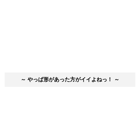
～ やっぱ形があった方がイイよねっ！ ～