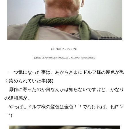
見上げ気味にラングレン( ﾟДﾟ)
(C)2017 DEAD TRIGGER MOVIE,LLC． ALL RIGHTS RESERVED
一つ気になった事は、あからさまにドルフ様の髪色が黒
く染められていた事(笑)
原作に寄ったのか何なんかは知らないですけど、かなり
の違和感が。
やっぱしドルフ様の髪色は金色！！でなければ、ね(*´▽
｀*)