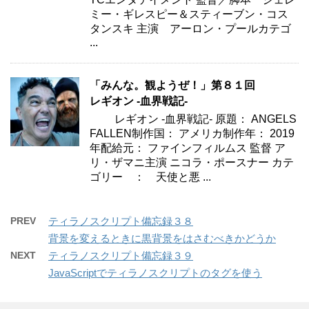
ミー・ギレスピー＆スティーブン・コス
タンスキ 主演 アーロン・プールカテゴ
...
「みんな。観ようぜ！」第８１回
レギオン -血界戦記-
レギオン -血界戦記- 原題： ANGELS
FALLEN制作国： アメリカ制作年： 2019
年配給元： ファインフィルムス 監督 ア
リ・ザマニ主演 ニコラ・ポースナー カテ
ゴリー ： 天使と悪 ...
PREV
ティラノスクリプト備忘録３８
背景を変えるときに黒背景をはさむべきかどうか
NEXT
ティラノスクリプト備忘録３９
JavaScriptでティラノスクリプトのタグを使う