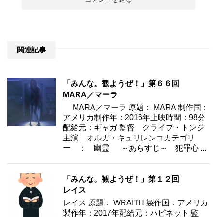
関連記事
「みんな。観ようぜ！」第６６回
MARA／マーラ
MARA／マーラ 原題： MARA 制作国：
アメリカ制作年：2016年上映時間：98分
配給元：ギャガ 監督 クライブ・トンジ
主演 オルガ・キュリレンコカテゴリ
ー ： 幽霊 ～あらすじ～ 犯罪心 ...
「みんな。観ようぜ！」第１２回
レイス
レイス 原題： WRAITH 製作国：アメリカ
製作年：2017年配給元：ハピネット 監