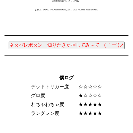
決め顔気味にラングレン;つД｀)
(C)2017 DEAD TRIGGER MOVIE,LLC． ALL RIGHTS RESERVED
ネタバレボタン 知りたきゃ押してみ～て ( ｀ー´)ノ
僕ログ
デッドトリガー度 ☆☆☆☆☆
グロ度 ★☆☆☆☆
わちゃわちゃ度 ★★★★★
ラングレン度 ★★★★★