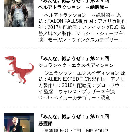
「みんな。観ようぜ！」第３４回
ヘルアトラクション ～絶叫館～
ヘルアトラクション ～絶叫館～ 原
題：TALON FALLS制作国：アメリカ制作
年：2017年配給元：アメイジングD.C. 監
督／脚本／製作 ジョシュ・シェーブ主
演 モーガン・ウィングスカテゴリー ...
「みんな。観ようぜ！」第２６回
ジュラシック・エクスペディション
ジュラシック・エクスペディション 原
題：ALIEN EXPEDITION製作国：アメリ
カ製作年：2018年配給元：ブロードウェ
イ 監督 ウォレス・ブラザーズ主演
C・J・ベイカーカテゴリー：恐竜 ...
「みんな。観ようぜ！」第５１回
悪霊館
悪霊館 原題：TELL ME YOUR