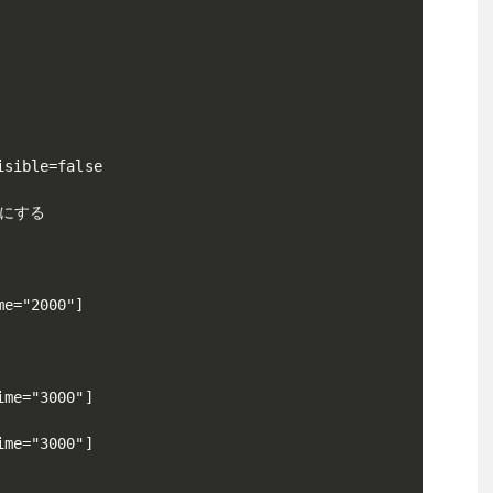
sible=false

にする

e="2000"]

me="3000"]

me="3000"]
