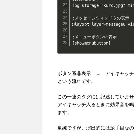
[bg storage="kuro.jpg" tim
;メッセージウィンドウの表示

@layopt layer=message0 vis
;メニューボタンの表示

[showmenubutton]
ボタン系非表示 → アイキャッチ
という流れです。
この一連のタグには記述していませ
アイキャッチ入るときに効果音を鳴
ます。
単純ですが、演出的には派手目なの