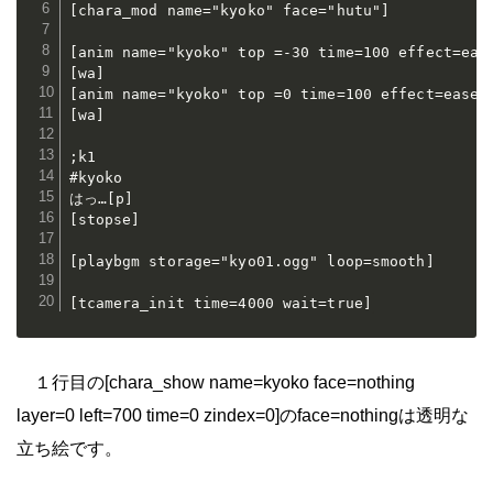
[chara_mod name="kyoko" face="hutu"]

[anim name="kyoko" top =-30 time=100 effect=ease
[wa]

[anim name="kyoko" top =0 time=100 effect=easeIn
[wa]

;k1

#kyoko

はっ…[p]

[stopse]

[playbgm storage="kyo01.ogg" loop=smooth]

[tcamera_init time=4000 wait=true]
１行目の[chara_show name=kyoko face=nothing
layer=0 left=700 time=0 zindex=0]のface=nothingは透明な
立ち絵です。