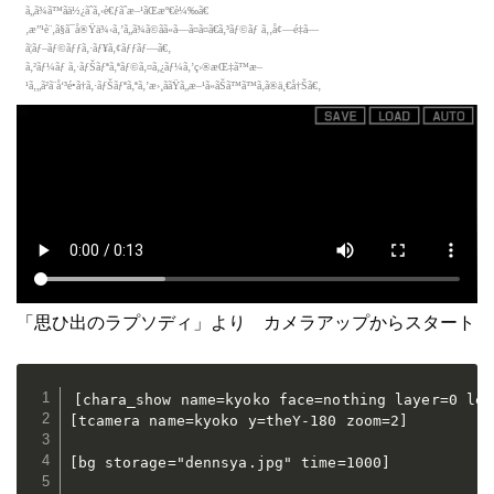
「思ひ出のラプソディ」より カメラアップからスタート
[chara_show name=kyoko face=nothing layer=0 lef
[tcamera name=kyoko y=theY-180 zoom=2]

[bg storage="dennsya.jpg" time=1000]
