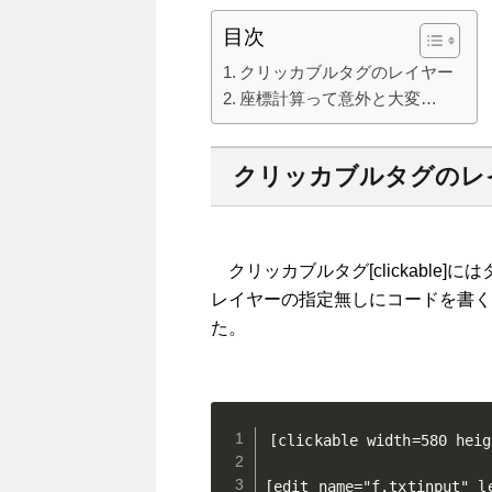
目次
クリッカブルタグのレイヤー
座標計算って意外と大変…
クリッカブルタグのレ
クリッカブルタグ[clickable
レイヤーの指定無しにコードを書く
た。
[clickable width=580 heig
[edit name="f.txtinput" l