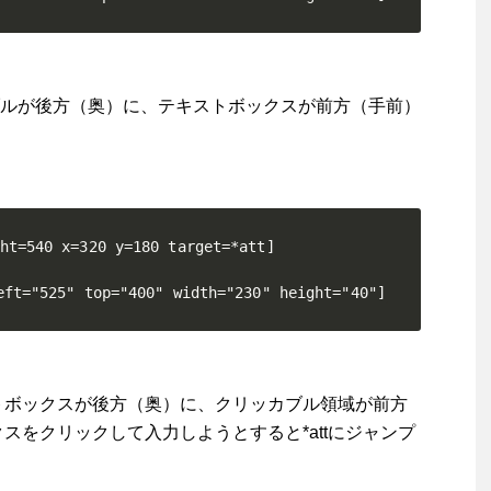
ルが後方（奥）に、テキストボックスが前方（手前）
ht=540 x=320 y=180 target=*att]

eft="525" top="400" width="230" height="40"]
ックスが後方（奥）に、クリッカブル領域が前方
スをクリックして入力しようとすると*attにジャンプ