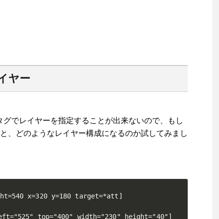
イヤー
]にはタグでレイヤーを指定することが出来ないので、もし
と、どのようなレイヤー構成になるのか試してみまし
ht=540 x=320 y=180 target=*att]

eft="525" top="400" width="230" height="40"]