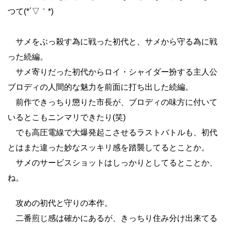
つて(*´▽｀*)
サメをぶっ殺す為に戦った初代と、サメから守る為に戦
った続編。
サメ寄りだった初代からロイ・シャイダー扮する主人公
ブロディの人間的な魅力を前面に打ち出した続編。
前作できっちり懲りた市長が、ブロディの味方に付いて
いるとこもニンマリできたり(笑)
でも高圧電線で大爆発起こさせるラストバトルも、初代
とはまた違った妙なスッキリ感を踏襲してるとことか。
サメのサービスショットはしっかりとしてるとことか、
ね。
攻めの初代と守りの本作。
二番煎じ感は確かにあるが、きっちり住み分け出来てる