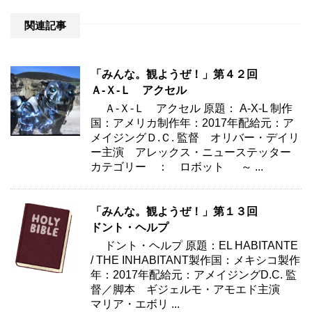
関連記事
「みんな。観ようぜ！」第４２回
Ａ‐Ｘ‐Ｌ アクセル
Ａ‐Ｘ‐Ｌ アクセル 原題： A-X-L 制作
国：アメリカ制作年：2017年配給元：ア
メイジングＤ.Ｃ. 監督 オリバー・デイリ
ー主演 アレックス・ニューステッター
カテゴリー ： ロボット ～ ...
「みんな。観ようぜ！」第１３回
ドント・ヘルプ
ドント・ヘルプ 原題：EL HABITANTE
/ THE INHABITANT製作国：メキシコ製作
年：2017年配給元：アメイジングD.C. 監
督／脚本 ギジェルモ・アモエド主演
マリア・エボリ ...