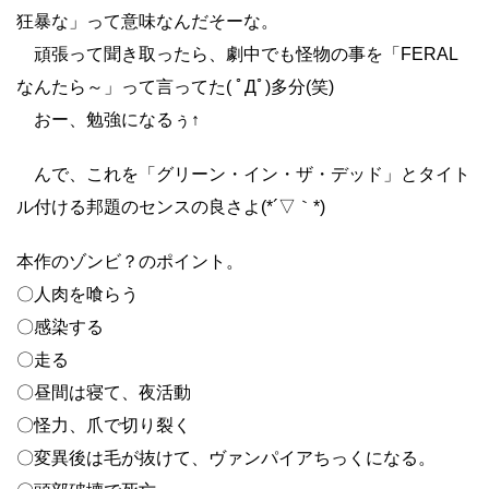
狂暴な」って意味なんだそーな。
頑張って聞き取ったら、劇中でも怪物の事を「FERAL
なんたら～」って言ってた( ﾟДﾟ)多分(笑)
おー、勉強になるぅ↑
んで、これを「グリーン・イン・ザ・デッド」とタイト
ル付ける邦題のセンスの良さよ(*´▽｀*)
本作のゾンビ？のポイント。
〇人肉を喰らう
〇感染する
〇走る
〇昼間は寝て、夜活動
〇怪力、爪で切り裂く
〇変異後は毛が抜けて、ヴァンパイアちっくになる。