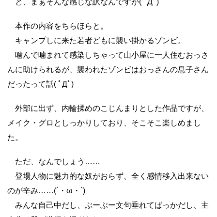
と、まぁそんな感じな訳なんですが( ﾟДﾟ)
本作の内容をちらほらと。
キャンプしに来た若者どもに襲い掛かるゾンビ。
噛んで噛まれて感染しちゃって山小屋に一人住むおっさ
んに助けられるが、襲われたゾンビはおっさんの息子さん
だったって話( ﾟДﾟ)
外部に出ず、内輪揉めのこじんまりとした作品ですが、
メイク・グロとしっかりしており、そこそこ楽しめまし
た。
ただ、なんでしょう……
登場人物に魅力的な奴がおらず、全く感情移入出来ない
のが辛み……(´・ω・`)
みんな自己中だし、ぶーぶー文句垂れてばっかだし、主