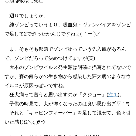
〇頭部破壊で死亡
辺りでしょうか。
純ゾンビっていうより、吸血鬼・ヴァンパイアをゾンビ
で足して2で割ったかんじですねぇ( ｀ー´)ノ
ま、そもそも邦題でゾンビ物っていう先入観があるん
で、ゾンビだろって決めつけてますが(笑)
大本のゾンビウイルス発生源は明確に描写されてないで
すが、森の何らかの生き物から感染した狂犬病のようなウ
イルスが原因っぽいですね。
狂犬病って言うと思い出すのが「クジョー」(
注１
)。
子供の時見て、犬が怖くなったのは良い思ひ出(*´▽｀*)
それと「キャビンフィーバー」を足して混ぜて、色々引
いた感じΩ＼ζ°)ﾁｰﾝ