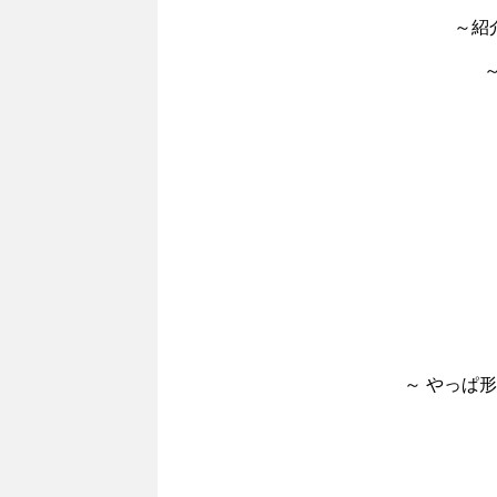
～紹介
～ やっぱ