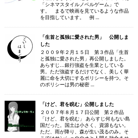
「シネマスタイルノベルゲーム」で
す。 まるで映画を見ているような作品
を目指しています。 例 ...
「生首と孤独に愛された男」 公開しま
した
２００９年２月１５日 第３作品「生首
と孤独に愛された男」再公開しました。
あらすじ…銀行強盗を生業としている
男。ただ強盗するだけでなく、美しく華
麗に命を大切にするポリシーを持つ。そ
のポリシーは男の秘密 ...
「けど、君を睨む」公開しました
２００７年８月１７日公開 第２作品
「けど、君を睨む」 あらすじ何もない島
国だった。国土は小さく、資源もない。
ただ、雨が降り、森が生い茂るのみ。そ