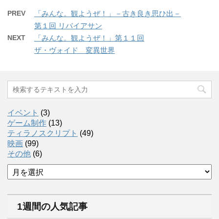
PREV
「みんな。観ようぜ！」－古き良き思ひ出－
第１回 リバイアサン
NEXT
「みんな。観ようぜ！」第１１回
ザ・ヴォイド 変異世界
イベント
(3)
ゲーム制作
(13)
ティラノスクリプト
(49)
映画
(99)
その他
(6)
ア
ー
カ
イ
1週間の人気記事
ブ