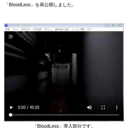
「BloodLess」を再公開しました。
「BloodLess」導入部分です。